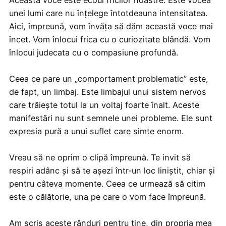
Această voce este ecoul fricilor noastre. Este vocea
unei lumi care nu înțelege întotdeauna intensitatea.
Aici, împreună, vom învăța să dăm această voce mai
încet. Vom înlocui frica cu o curiozitate blândă. Vom
înlocui judecata cu o compasiune profundă.
Ceea ce pare un „comportament problematic” este,
de fapt, un limbaj. Este limbajul unui sistem nervos
care trăiește totul la un voltaj foarte înalt. Aceste
manifestări nu sunt semnele unei probleme. Ele sunt
expresia pură a unui suflet care simte enorm.
Vreau să ne oprim o clipă împreună. Te invit să
respiri adânc și să te așezi într-un loc liniștit, chiar și
pentru câteva momente. Ceea ce urmează să citim
este o călătorie, una pe care o vom face împreună.
Am scris aceste rânduri pentru tine, din propria mea