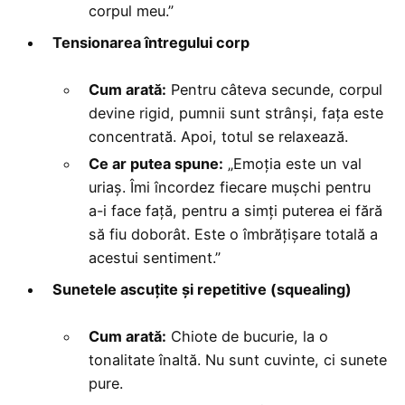
corpul meu.”
Tensionarea întregului corp
Cum arată:
Pentru câteva secunde, corpul
devine rigid, pumnii sunt strânși, fața este
concentrată. Apoi, totul se relaxează.
Ce ar putea spune:
„Emoția este un val
uriaș. Îmi încordez fiecare mușchi pentru
a-i face față, pentru a simți puterea ei fără
să fiu doborât. Este o îmbrățișare totală a
acestui sentiment.”
Sunetele ascuțite și repetitive (squealing)
Cum arată:
Chiote de bucurie, la o
tonalitate înaltă. Nu sunt cuvinte, ci sunete
pure.