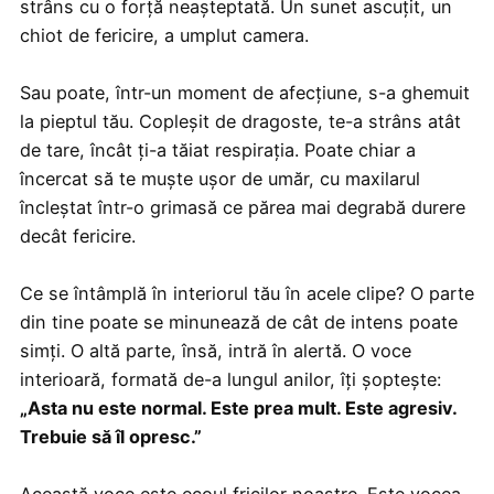
strâns cu o forță neașteptată. Un sunet ascuțit, un
chiot de fericire, a umplut camera.
Sau poate, într-un moment de afecțiune, s-a ghemuit
la pieptul tău. Copleșit de dragoste, te-a strâns atât
de tare, încât ți-a tăiat respirația. Poate chiar a
încercat să te muște ușor de umăr, cu maxilarul
încleștat într-o grimasă ce părea mai degrabă durere
decât fericire.
Ce se întâmplă în interiorul tău în acele clipe? O parte
din tine poate se minunează de cât de intens poate
simți. O altă parte, însă, intră în alertă. O voce
interioară, formată de-a lungul anilor, îți șoptește:
„Asta nu este normal. Este prea mult. Este agresiv.
Trebuie să îl opresc.”