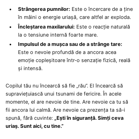
Strângerea pumnilor:
Este o încercare de a ține
în mâini o energie uriașă, care altfel ar exploda.
Încleștarea maxilarului:
Este o reacție naturală
la o tensiune internă foarte mare.
Impulsul de a mușca sau de a strânge tare:
Este o nevoie profundă de a ancora acea
emoție copleșitoare într-o senzație fizică, reală
și intensă.
Copilul tău nu încearcă să fie „rău”. El încearcă să
supraviețuiască unui tsunami de fericire. În acele
momente, el are nevoie de tine. Are nevoie ca tu să
fii ancora lui calmă. Are nevoie ca prezența ta să-i
spună, fără cuvinte:
„Ești în siguranță. Simți ceva
uriaș. Sunt aici, cu tine.”