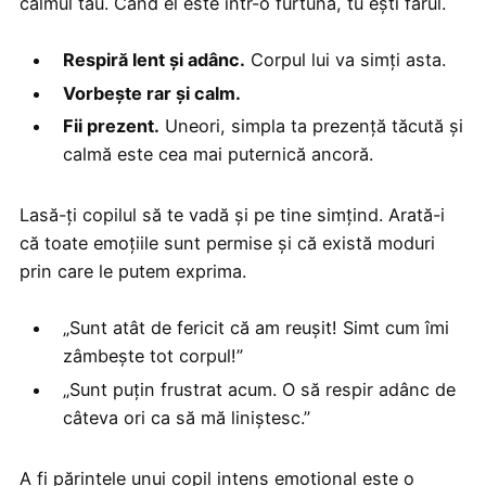
calmul tău. Când el este într-o furtună, tu ești farul.
Respiră lent și adânc.
Corpul lui va simți asta.
Vorbește rar și calm.
Fii prezent.
Uneori, simpla ta prezență tăcută și
calmă este cea mai puternică ancoră.
Lasă-ți copilul să te vadă și pe tine simțind. Arată-i
că toate emoțiile sunt permise și că există moduri
prin care le putem exprima.
„Sunt atât de fericit că am reușit! Simt cum îmi
zâmbește tot corpul!”
„Sunt puțin frustrat acum. O să respir adânc de
câteva ori ca să mă liniștesc.”
A fi părintele unui copil intens emoțional este o