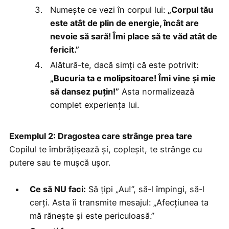
Numește ce vezi în corpul lui:
„Corpul tău
este atât de plin de energie, încât are
nevoie să sară! Îmi place să te văd atât de
fericit.”
Alătură-te, dacă simți că este potrivit:
„Bucuria ta e molipsitoare! Îmi vine și mie
să dansez puțin!”
Asta normalizează
complet experiența lui.
Exemplul 2: Dragostea care strânge prea tare
Copilul te îmbrățișează și, copleșit, te strânge cu
putere sau te mușcă ușor.
Ce să NU faci:
Să țipi „Au!”, să-l împingi, să-l
cerți. Asta îi transmite mesajul: „Afecțiunea ta
mă rănește și este periculoasă.”