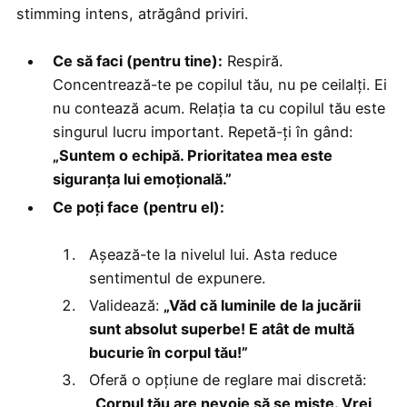
stimming intens, atrăgând priviri.
Ce să faci (pentru tine):
Respiră.
Concentrează-te pe copilul tău, nu pe ceilalți. Ei
nu contează acum. Relația ta cu copilul tău este
singurul lucru important. Repetă-ți în gând:
„Suntem o echipă. Prioritatea mea este
siguranța lui emoțională.”
Ce poți face (pentru el):
Așează-te la nivelul lui. Asta reduce
sentimentul de expunere.
Validează:
„Văd că luminile de la jucării
sunt absolut superbe! E atât de multă
bucurie în corpul tău!”
Oferă o opțiune de reglare mai discretă:
„Corpul tău are nevoie să se miște. Vrei