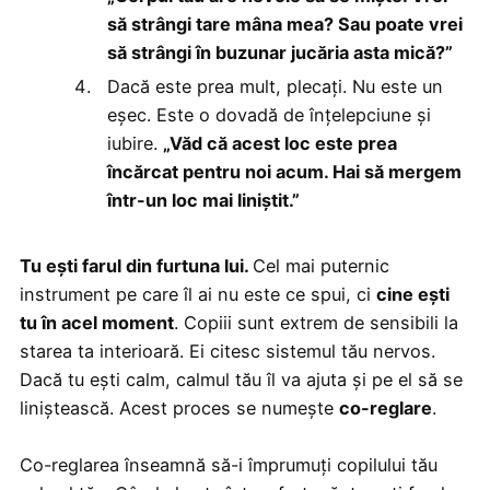
să strângi tare mâna mea? Sau poate vrei
să strângi în buzunar jucăria asta mică?”
Dacă este prea mult, plecați. Nu este un
eșec. Este o dovadă de înțelepciune și
iubire.
„Văd că acest loc este prea
încărcat pentru noi acum. Hai să mergem
într-un loc mai liniștit.”
Tu ești farul din furtuna lui.
Cel mai puternic
instrument pe care îl ai nu este ce spui, ci
cine ești
tu în acel moment
. Copiii sunt extrem de sensibili la
starea ta interioară. Ei citesc sistemul tău nervos.
Dacă tu ești calm, calmul tău îl va ajuta și pe el să se
liniștească. Acest proces se numește
co-reglare
.
Co-reglarea înseamnă să-i împrumuți copilului tău