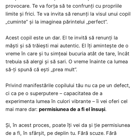
provocare. Te va forța să te confrunți cu propriile
limite și frici. Te va invita să renunți la visul unui copil
„cuminte” și la imaginea părintelui „perfect”.
Acest copil este un dar. El te invită să renunți la
măști și să trăiești mai autentic. El îți amintește de o
vreme în care și tu simțeai bucuria atât de tare, încât
trebuia să alergi și să sari. O vreme înainte ca lumea
să-ți spună că ești „prea mult”.
Privind manifestările copilului tău nu ca pe un defect,
ci ca pe o superputere – capacitatea de a
experimenta lumea în culori vibrante – îi vei oferi cel
mai mare dar:
permisiunea de a fi el însuși
.
Și, în acest proces, poate îți vei da și ție permisiunea
de a fi, în sfârșit, pe deplin tu. Fără scuze. Fără