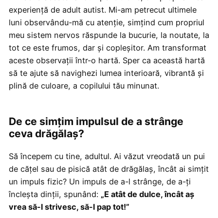
experiență de adult autist. Mi-am petrecut ultimele
luni observându-mă cu atenție, simțind cum propriul
meu sistem nervos răspunde la bucurie, la noutate, la
tot ce este frumos, dar și copleșitor. Am transformat
aceste observații într-o hartă. Sper ca această hartă
să te ajute să navighezi lumea interioară, vibrantă și
plină de culoare, a copilului tău minunat.
De ce simțim impulsul de a strânge
ceva drăgălaș?
Să începem cu tine, adultul. Ai văzut vreodată un pui
de cățel sau de pisică atât de drăgălaș, încât ai simțit
un impuls fizic? Un impuls de a-l strânge, de a-ți
încleșta dinții, spunând:
„E atât de dulce, încât aș
vrea să-l strivesc, să-l pap tot!”