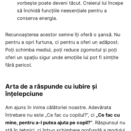
vorbește poate deveni tăcut. Creierul lui începe
să închidă funcțiile neesențiale pentru a
conserva energia.
Recunoașterea acestor semne îți oferă o șansă. Nu
pentru a opri furtuna, ci pentru a oferi un adăpost.
Poți schimba mediul, poți reduce zgomotul și poți
oferi un spațiu sigur unde emoțiile lui pot fi simțite
fără pericol.
Arta de a răspunde cu iubire și
înțelepciune
Am ajuns în inima călătoriei noastre. Adevărata
întrebare nu este „Ce fac cu copilul?”, ci
„Ce fac cu
mine, pentru a-l putea ajuta pe copil?”
. Răspunsul nu
stă în tehnici, ci într-o schimbare profundă a modului