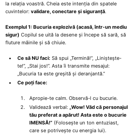
la relația voastră. Cheia este intenția din spatele
cuvintelor:
validare, conectare și siguranță
.
Exemplul 1: Bucuria explozivă (acasă, într-un mediu
sigur)
Copilul se uită la desene și începe să sară, să
fluture mâinile și să chiuie.
Ce să NU faci:
Să spui „Termină!”, „Liniștește-
te!”, „Stai jos!”. Asta îi transmite mesajul:
„Bucuria ta este greșită și deranjantă.”
Ce poți face:
Apropie-te calm. Observă-l cu bucurie.
Validează verbal:
„Wow! Văd că personajul
tău preferat a apărut! Asta este o bucurie
IMENSĂ!”
(Folosește un ton entuziast,
care se potrivește cu energia lui).