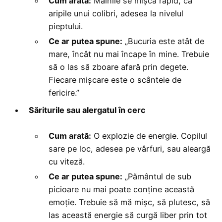
Cum arată:
Mâinile se mișcă rapid, ca
aripile unui colibri, adesea la nivelul
pieptului.
Ce ar putea spune:
„Bucuria este atât de
mare, încât nu mai încape în mine. Trebuie
să o las să zboare afară prin degete.
Fiecare mișcare este o scânteie de
fericire.”
Săriturile sau alergatul în cerc
Cum arată:
O explozie de energie. Copilul
sare pe loc, adesea pe vârfuri, sau aleargă
cu viteză.
Ce ar putea spune:
„Pământul de sub
picioare nu mai poate conține această
emoție. Trebuie să mă mișc, să plutesc, să
las această energie să curgă liber prin tot