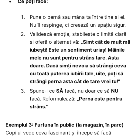
Ce poți face:
Pune o pernă sau mâna ta între tine și el.
Nu îl respinge, ci creează un spațiu sigur.
Validează emoția, stabilește o limită clară
și oferă o alternativă:
„Simt cât de mult mă
iubești! Este un sentiment uriaș! Mâinile
mele nu sunt pentru strâns tare. Asta
doare. Dacă simți nevoia să strângi ceva
cu toată puterea iubirii tale, uite, poți să
strângi perna asta cât de tare vrei tu!”
Spune-i ce
SĂ
facă, nu doar ce să
NU
facă. Reformulează:
„Perna este pentru
strâns.”
Exemplul 3: Furtuna în public (la magazin, în parc)
Copilul vede ceva fascinant și începe să facă