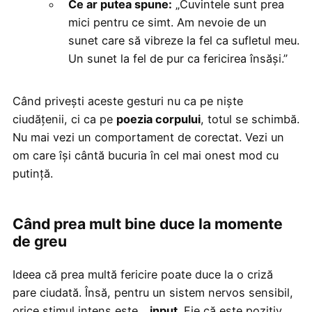
Ce ar putea spune:
„Cuvintele sunt prea
mici pentru ce simt. Am nevoie de un
sunet care să vibreze la fel ca sufletul meu.
Un sunet la fel de pur ca fericirea însăși.”
Când privești aceste gesturi nu ca pe niște
ciudățenii, ci ca pe
poezia corpului
, totul se schimbă.
Nu mai vezi un comportament de corectat. Vezi un
om care își cântă bucuria în cel mai onest mod cu
putință.
Când prea mult bine duce la momente
de greu
Ideea că prea multă fericire poate duce la o criză
pare ciudată. Însă, pentru un sistem nervos sensibil,
orice stimul intens este...
input
. Fie că este pozitiv