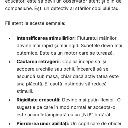
educator, este să devii un observator atent și plin de
compasiune. Ești un detectiv al stărilor copilului tău.
Fii atent la aceste semnale:
Intensificarea stimulărilor:
Fluturatul mâinilor
devine mai rapid și mai rigid. Sunetele devin mai
puternice. Este ca un motor care se turează.
Căutarea retragerii:
Copilul începe să își
acopere urechile sau ochii. Încearcă să se
ascundă sub masă, chiar dacă activitatea este
una plăcută. El caută instinctiv să reducă
stimulii.
Rigiditate crescută:
Devine mai puțin flexibil. O
sugestie pe care în mod normal ar accepta-o
este acum întâmpinată cu un „NU!” hotărât.
Pierderea unor abilități:
Un copil care de obicei