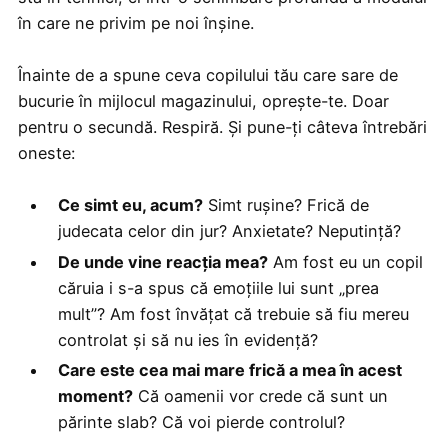
în care ne privim pe noi înșine.
Înainte de a spune ceva copilului tău care sare de
bucurie în mijlocul magazinului, oprește-te. Doar
pentru o secundă. Respiră. Și pune-ți câteva întrebări
oneste:
Ce simt eu, acum?
Simt rușine? Frică de
judecata celor din jur? Anxietate? Neputință?
De unde vine reacția mea?
Am fost eu un copil
căruia i s-a spus că emoțiile lui sunt „prea
mult”? Am fost învățat că trebuie să fiu mereu
controlat și să nu ies în evidență?
Care este cea mai mare frică a mea în acest
moment?
Că oamenii vor crede că sunt un
părinte slab? Că voi pierde controlul?